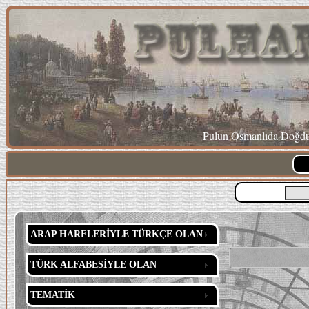
Pulun Osmanlıda Doğduğ
ARAP HARFLERİYLE TÜRKÇE OLAN
TÜRK ALFABESİYLE OLAN
TEMATİK