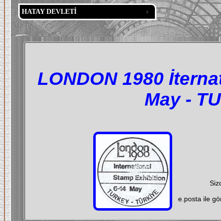
HATAY DEVLETİ
LONDON 1980 İternati
May - T
Siz
e.posta ile g