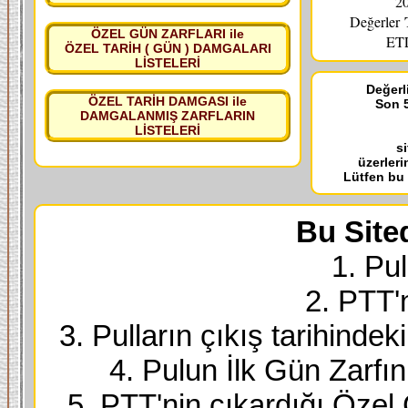
20
Değerler
ÖZEL GÜN ZARFLARI ile
ETL
ÖZEL TARİH ( GÜN ) DAMGALARI
LİSTELERİ
Değerli
ÖZEL TARİH DAMGASI ile
Son 5
DAMGALANMIŞ ZARFLARIN
LİSTELERİ
s
üzerleri
Lütfen bu
Bu Site
1. Pul
2. PTT'
3. Pulların çıkış tarihindek
4. Pulun İlk Gün Zarfı
5. PTT'nin çıkardığı Özel