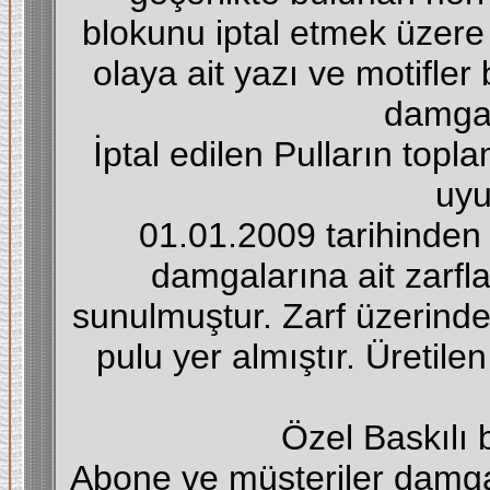
blokunu iptal etmek üzere y
olaya ait yazı ve motifle
damgal
İptal edilen Pulların topla
uyu
01.01.2009 tarihinden i
damgalarına ait zarfl
sunulmuştur. Zarf üzerind
pulu yer almıştır. Üretile
Özel Baskılı b
Abone ve müşteriler damgal