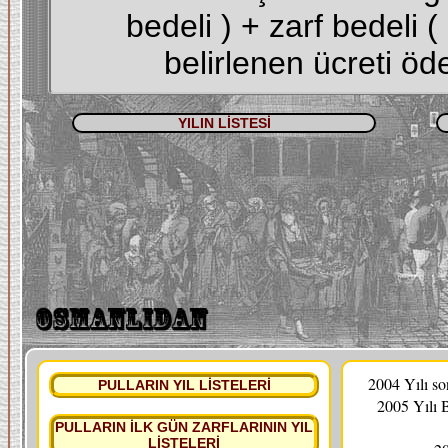
bedeli ) + zarf bedeli 
belirlenen ücreti öde
YILIN LİSTESİ
2004 Yılı s
PULLARIN YIL LİSTELERİ
2005 Yılı 
PULLARIN İLK GÜN ZARFLARININ YIL
LİSTELERİ