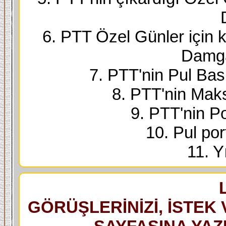
6. PTT Özel Günler için k
Damga
7. PTT'nin Pul Bask
8. PTT'nin Maks
9. PTT'nin Po
10. Pul port
11. Yı
GÖRÜŞLERİNİZİ, İSTEK 