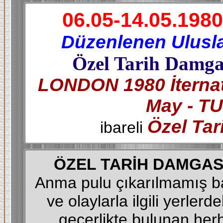
06.05-14.05.1980
Düzenlenen Ulusla
Özel Tarih Damg
LONDON 1980 İternati
May - T
Özel Ta
ibareli
ÖZEL TARİH DAMGAS
Anma pulu çıkarılmamış baz
ve olaylarla ilgili yerlerd
geçerlikte bulunan her