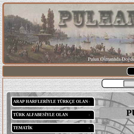
Pulun Osmanlıda Doğduğ
ARAP HARFLERİYLE TÜRKÇE OLAN
P
TÜRK ALFABESİYLE OLAN
TEMATİK