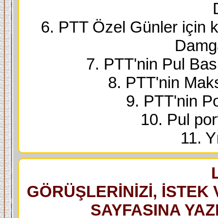
6. PTT Özel Günler için k
Damga
7. PTT'nin Pul Bask
8. PTT'nin Maks
9. PTT'nin Po
10. Pul port
11. Yı
GÖRÜŞLERİNİZİ, İSTEK 
SAYFASINA YAZI