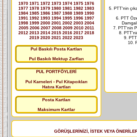
1970
1971
1972
1973
1974
1975
1976
1977
1978
1979
1980
1981
1982
1983
5. PTT'nin çık
1984
1985
1986
1987
1988
1989
1990
1991
1992
1993
1994
1995
1996
1997
6. PTT Özel
1998
1999
2000
2001
2002
2003
2004
Damgala
2005
2006
2007
2008
2009
2010
2011
7. PTT'nin P
2012
2013
2014
2015
2016
2017
2018
8. PTT'ni
2019
2020
2021
2022
2023
9. PTT
10. P
Pul Baskılı Posta Kartları
Pul Baskılı Mektup Zarfları
PUL PORTFÖYLERİ
-
Pul Karneleri
Pul Kitapcıkları
Hatıra Kartları
Posta Kartları
Maksimum Kartlar
GÖRÜŞLERİNİZİ, İSTEK VEYA ÖNERİLERİ