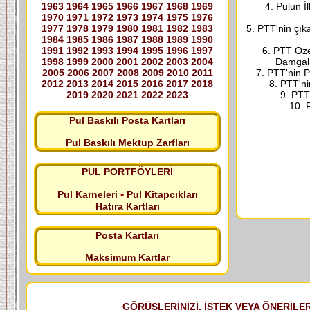
1963
1964
1965
1966
1967
1968
1969
4. Pulun İ
1970
1971
1972
1973
1974
1975
1976
1977
1978
1979
1980
1981
1982
1983
5. PTT'nin çık
1984
1985
1986
1987
1988
1989
1990
1991
1992
1993
1994
1995
1996
1997
6. PTT Özel
1998
1999
2000
2001
2002
2003
2004
Damgala
2005
2006
2007
2008
2009
2010
2011
7. PTT'nin P
2012
2013
2014
2015
2016
2017
2018
8. PTT'ni
2019
2020
2021
2022
2023
9. PTT
10. P
Pul Baskılı Posta Kartları
Pul Baskılı Mektup Zarfları
PUL PORTFÖYLERİ
-
Pul Karneleri
Pul Kitapcıkları
Hatıra Kartları
Posta Kartları
Maksimum Kartlar
GÖRÜŞLERİNİZİ, İSTEK VEYA ÖNERİLERİ