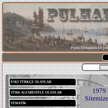
Pulun Osmanlıda Doğduğ
ESKİ TÜRKÇE OLANLAR
1979 
TÜRK ALFABESİYLE OLANLAR
Sitemize
TEMATİK