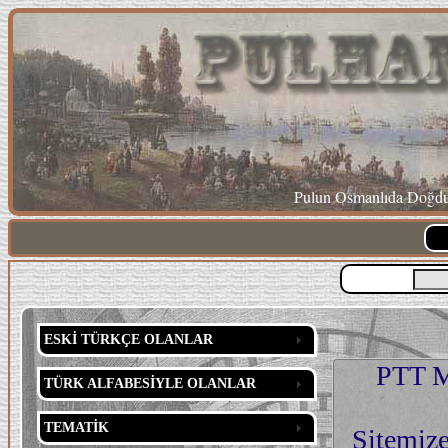
Pulun Osmanlıda Doğduğ
ESKİ TÜRKÇE OLANLAR
PTT M
TÜRK ALFABESİYLE OLANLAR
TEMATİK
Sitemize