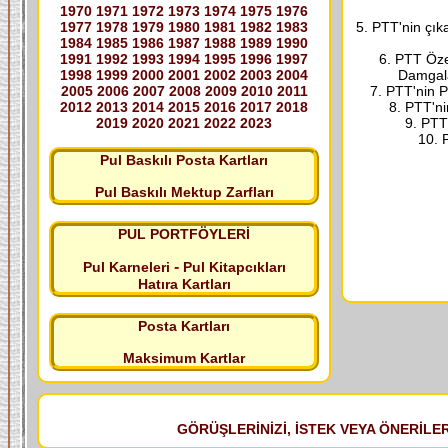
1970
1971
1972
1973
1974
1975
1976
1977
1978
1979
1980
1981
1982
1983
5. PTT'nin çık
1984
1985
1986
1987
1988
1989
1990
1991
1992
1993
1994
1995
1996
1997
6. PTT Özel
1998
1999
2000
2001
2002
2003
2004
Damgala
2005
2006
2007
2008
2009
2010
2011
7. PTT'nin P
2012
2013
2014
2015
2016
2017
2018
8. PTT'ni
2019
2020
2021
2022
2023
9. PTT
10. P
Pul Baskılı Posta Kartları
Pul Baskılı Mektup Zarfları
PUL PORTFÖYLERİ
-
Pul Karneleri
Pul Kitapcıkları
Hatıra Kartları
Posta Kartları
Maksimum Kartlar
GÖRÜŞLERİNİZİ, İSTEK VEYA ÖNERİLERİ