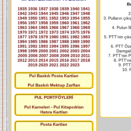
Bu
1935
1936
1937
1938
1939
1940
1941
1942
1943
1944
1945
1946
1947
1948
2
1949
1950
1951
1952
1953
1954
1955
3. Pulların çık
1956
1957
1958
1959
1960
1961
1962
1963
1964
1965
1966
1967
1968
1969
4. Pulun İ
1970
1971
1972
1973
1974
1975
1976
1977
1978
1979
1980
1981
1982
1983
5. PTT'nin çık
1984
1985
1986
1987
1988
1989
1990
1991
1992
1993
1994
1995
1996
1997
6. PTT Özel
1998
1999
2000
2001
2002
2003
2004
Damgala
2005
2006
2007
2008
2009
2010
2011
7. PTT'nin P
2012
2013
2014
2015
2016
2017
2018
8. PTT'ni
2019
2020
2021
2022
2023
9. PTT
10. P
Pul Baskılı Posta Kartları
Pul Baskılı Mektup Zarfları
PUL PORTFÖYLERİ
-
Pul Karneleri
Pul Kitapcıkları
Hatıra Kartları
Posta Kartları