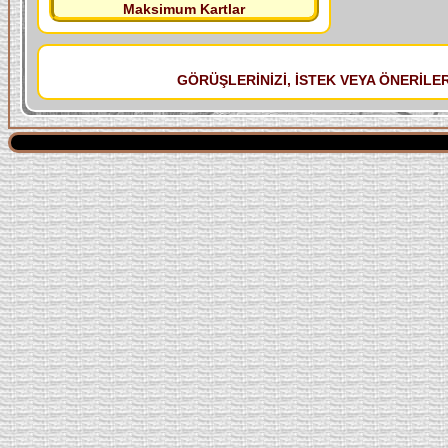
Maksimum Kartlar
GÖRÜŞLERİNİZİ, İSTEK VEYA ÖNERİLERİ