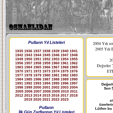
Pulların Yıl Listeleri
2004 Yılı s
2005 Yılı 
1935
1936
1937
1938
1939
1940
1941
1942
1943
1944
1945
1946
1947
1948
1949
1950
1951
1952
1953
1954
1955
20
1956
1957
1958
1959
1960
1961
1962
Değerler
1963
1964
1965
1966
1967
1968
1969
ETL
1970
1971
1972
1973
1974
1975
1976
1977
1978
1979
1980
1981
1982
1983
1984
1985
1986
1987
1988
1989
1990
1991
1992
1993
1994
1995
1996
1997
Değerli
1998
1999
2000
2001
2002
2003
2004
Son 5
2005
2006
2007
2008
2009
2010
2011
2012
2013
2014
2015
2016
2017
2018
2019
2020
2021
2022
2023
s
üzerleri
Pulların
Lütfen bu
İlk Gün Zarflarının Yıl Listeleri